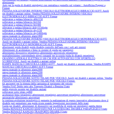
allestimenti
Auto per la guida di disabili emiplegici con centralina e pomello sul volante::: Autofficina Poggesi a
Firenze
PEDANA SOLLEVATORE INTERNO VEICOLO ELETTROIDRAULICO BIBRACCIO AUFT. Ausili
per disabili e anziani online. Vendita PEDANA SOLLEVATORE INTERNO VEICOLO
ELETTROIDRAULICO BIBRACCIO AUFT Firenze
sollevatore a pedana bibraccio albb1150
sollevatore a pedana bibraccio bb1350
sollevatore a pedana bibraccio bb1400
ollevatore a pedana bibraccio alsky1150light
sollevatore a pedana bibraccio sky1150
sollevatore a pedana bibraccio sky1400light
rampa manuale in alluminio alarm1800
PEDANA SOLLEVATORE INTERNO VEICOLO ELETTROIDRAULICO MONOBRACCIO AUFT.
Ausili per disabili e anziani online. Vendita PEDANA SOLLEVATORE INTERNO VEICOLO
ELETTROIDRAULICO MONOBRACCIO AUFT Firenze.
allestimenti guida disabili,guida disabile,controllo dell'auto con i soli arti sinistri
Allestimenti di acceleratore e freno in sistemi di guida per paraplegici
allestimento dispositivo tetraplegico,allestimento autoveicolo tetraplegico
multiallestimento comprendente doppi comandi per la scuola guida di disabili tetraplegici
GRADINO LATERALE ELETTRICO 100 CM PER AUTOVEICOLI CON SPORTELLO
SCORREVOLE. Ausili per disabili e anziani online
RAMPE MANUALI CHIUSURA A LIBRO AUFT . Ausili per disabili e anziani online. Vendita RAMPE
MANUALI CHIUSURA A LIBRO AUFT Firenze
rampa manuale in alluminio alarm2000
rampa manuale in alluminio alarm2200
rampa manuale in alluminio alarm2600
PEDANA SOLLEVATORE SOTTO TELAIO PER VEICOLO. Ausili per disabili e anziani online. Vendita
PEDANA SOLLEVATORE SOTTO TELAIO PER VEICOLO Firenze.
kit ancoraggi per la ritenuta della carrozzina al pavimento del veicolo
Vendita FIAT Doblo tetto alto Trasporto Disabili a Benzina Usato
sedile girevole uscente per disabilie anziani
sollevatore sotto telaio sp860
acceleratore freno tetraplegici,allestimenti tetraplegici,autovetture tetraplegici,allestimento autovetture
automatiche,allestimento autovetture
la continua evoluzione tecnologica ci permette la realizzazione di questo innovativo allestimento dove il
disabile può permettersi una guida sicura usando leggerissimi movimenti delle mani
Guida per disabili: allestimenti di dispositivi per modifiche di guida per emiplegici gamba destra
Vendita RENAULT KANGOO ADATTATO PER LA GUIDA DEL DISABILE PARAPLEGICO Usato
Vendita RENAULT KANGOO TRASPORTO DISABILI Usato