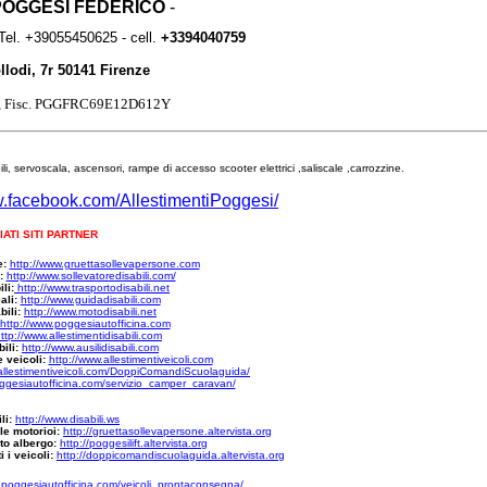
 POGGESI FEDERICO
-
el. +39055450625 - cell.
+3394040759
llodi, 7r 50141 Firenze
d, Fisc. PGGFRC69E12D612Y
ili, servoscala, ascensori, rampe di accesso scooter elettrici ,saliscale ,carrozzine.
w.facebook.com/AllestimentiPoggesi/
IATI SITI PARTNER
e:
http://www.gruettasollevapersone.com
a:
http://www.sollevatoredisabili.com/
li:
http://www.trasportodisabili.net
ali:
http://www.guidadisabili.com
ili:
http://www.motodisabili.net
http://www.poggesiautofficina.com
ttp://www.allestimentidisabili.com
ili:
http://www.ausilidisabili.com
e veicoli:
http://www.allestimentiveicoli.com
allestimentiveicoli.com/DoppiComandiScuolaguida/
ggesiautofficina.com/servizio_camper_caravan/
ili:
http://www.disabili.ws
ile motorioi:
http://gruettasollevapersone.altervista.org
uto albergo:
http://poggesilift.altervista.org
 i veicoli:
http://doppicomandiscuolaguida.altervista.org
.poggesiautofficina.com/veicoli_prontaconsegna/