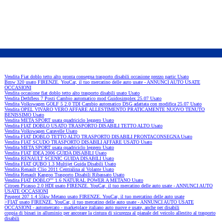
Vendita Fiat doblo tetto alto pronta consegna trasporto disabili occasione prezzo partic Usato
Bmw 320 usato FIRENZE. YouCar, il tuo mercatino delle auto usate - ANNUNCI AUTO USATE
OCCASIONI
Vendita occasione fiat doblo tetto alto trasporto disabili usato Usato
Vendita Dethfless 7 Posti Cambio automatico mod Guidosimplex 25.07 Usato
Vendita Volkswagen GOLF 5 2.0 TDI Cambio automatico DSG adattata con modifica 25.07 Usato
Vendita OPEL VIVARO VERO AFFARE ALLESTIMENTO PRATICAMENTE NUOVO TENUTO
BENISSIMO Usato
Vendita META SPORT usata quadriciclo leggero Usato
Vendita FIAT DOBLO USATO TRASPORTO DISABILI TETTO ALTO Usato
Vendita Volkswagen Caravelle Usato
Vendita FIAT DOBLO TETTO ALTO TRASPORTO DISABILI PRONTACONSEGNA Usato
Vendita FIAT SCUDO TRASPORTO DISABILI AFFARE USATO Usato
Vendita META SPORT usata quadriciclo leggero Usato
Vendita FIAT IDEA 2006 GUIDA DISABILI Usato
Vendita RENAULT SCENIC GUIDA DISABILI Usato
Vendita FIAT QUBO 1.3 Multijet Guida Disabili Usato
Vendita Renault Clio 2011 Centralina al Volante Usato
Vendita Renault Kangoo Trasporto Disabili Ribassato Usato
Vendita FIAT DOBLO'''' 1.6 NATURAL POWER A METANO Usato
Citroen Picasso 2.0 HDI usato FIRENZE. YouCar, il tuo mercatino delle auto usate - ANNUNCI AUTO
USATE OCCASIONI
Peugeot 207 1.4 55kw Metano usato FIRENZE. YouCar, il tuo mercatino delle auto usate
>FIAT usato FIRENZE. YouCar, il tuo mercatino delle auto usate - ANNUNCI AUTO USATE
OCCASIONI - automercato - marketplace italiano auto nuove e usate, anche per disabili
coppia di binari in alluminio per ancorare la cintura di sicurezza al pianale del veicolo allestito al trasporto
disabili