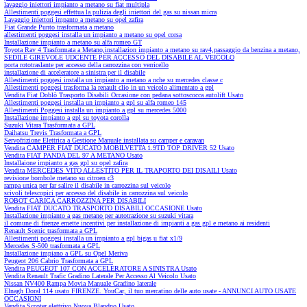
lavaggio iniettori impianto a metano su fiat multipla
Allestimenti poggesi effettua la pulizia degli iniettori del gas su nissan micra
Lavaggio iniettori impanto a metano su opel zafira
Fiat Grande Punto trasformata a metano
allestimenti poggesi installa un impianto a metano su opel corsa
Installazione impianto a metano su alfa romeo GT
Toyota Rav 4 Trasformata a Metano,installazion impianto a metano su rav4,passaggio da benzina a metano,
SEDILE GIREVOLE UDCENTE PER ACCESSO DEL DISABILE AL VEICOLO
porta rototraslante per accesso della carrozzina con verricello
installazione di acceleratore a sinistra per il disabile
Allestimenti poggesi installa un impianto a metano a nche su mercedes classe c
Allestimenti poggesi trasforma la renault clio in un veicolo alimentato a gpl
Vendita Fiat Doblò Trasporto Disabili Occasione con pedana sottoscocca autolift Usato
Allestimenti poggesi installa un impianto a gpl su alfa romeo 145
Allestimenti Poggesi installa un impianto a gpl su mercedes 5000
Installazione impianto a gpl su toyota corolla
Suzuki Vitara Trasformata a GPL
Daihatsu Trevis Trasformata a GPL
Servofrizione Elettrica a Gestione Manuale installata su camper e caravan
Vendita CAMPER FIAT DUCATO MOBILVETTA 1.9TD TOP DRIVER 52 Usato
Vendita FIAT PANDA DEL 97 A METANO Usato
Installaione impianto a gas gpl su opel zafira
Vendita MERCEDES VITO ALLESTITO PER IL TRAPORTO DEI DISAILI Usato
revisione bombole metano su citroen c3
rampa unica per far salire il disabile in carrozzina sul veicolo
scivoli telescopici per accesso del disabile in carrozzina sul veicolo
ROBOT CARICA CARROZZINA PER DISABILI
Vendita FIAT DUCATO TRASPORTO DISABILI OCCASIONE Usato
Installazione impianto a gas metano per autotrazione su suzuki vitara
il comune di firenze emette incentivi per installazione di impianti a gas gpl e metano ai residenti
Renault Scenic trasformata a GPL
Allestimenti poggesi installa un impianto a gpl bigas u fiat x1/9
Mercedes S-500 trasformata a GPL
Installazione impiano a GPL su Opel Meriva
Peugeot 206 Cabrio Trasformata a GPL
Vendita PEUGEOT 107 CON ACCELERATORE A SINISTRA Usato
Vendita Renault Trafic Gradino Laterale Per Accesso Al Veicolo Usato
Nissan NV400 Rampa Movia Manuale Gradino laterale
Elnagh Doral 114 usato FIRENZE. YouCar, il tuo mercatino delle auto usate - ANNUNCI AUTO USATE
OCCASIONI
Vendita Sccoter elettrivo Nuova Blandno Usato