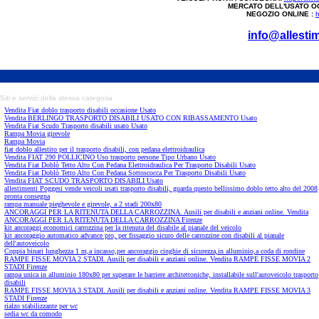
MERCATO DELL'USATO O
NEGOZIO ONLINE :
h
info@allestim
Siti e servizi della stessa categoria
Vendita Fiat doblo trasporto disabili occasione Usato
Vendita BERLINGO TRASPORTO DISABILI USATO CON RIBASSAMENTO Usato
Vendita Fiat Scudo Trasporto disabili usato Usato
Rampa Movia girevole
Rampa Movia
fiat doblo allestito per il trasporto disabili, con pedana elettroidraulica
Vendita FIAT 290 POLLICINO Uso trasporto persone Tipo Urbano Usato
Vendita Fiat Doblò Tetto Alto Con Pedana Elettroidraulica Per Trasporto Disabili Usato
Vendita Fiat Doblò Tetto Alto Con Pedana Sottoscocca Per Trasporto Disabili Usato
Vendita FIAT SCUDO TRASPORTO DISABILI Usato
allestimenti Poggesi vende veicoli usati trasporto disabili, guarda questo bellissimo doblo tetto alto del 2008
pronta consegna
rampa manuale pieghevole e girevole, a 2 stadi 200x80
ANCORAGGI PER LA RITENUTA DELLA CARROZZINA. Ausili per disabili e anziani online. Vendita
ANCORAGGI PER LA RITENUTA DELLA CARROZZINA Firenze
kit ancoraggi economici carrozzina per la ritenuta del disabile al pianale del veicolo
kit ancoraggio automatico advance pro, per fissaggio sicuro delle carrozzine con disabili al pianale
dell'autoveicolo
Coppia binari lunghezza 1 m,a incasso,per ancoraggio cinghie di sicurezza,in alluminio,a coda di rondine
RAMPE FISSE MOVIA 2 STADI. Ausili per disabili e anziani online. Vendita RAMPE FISSE MOVIA 2
STADI Firenze
rampa unica in alluminio 180x80 per superare le barriere architettoniche, installabile sull'autoveicolo trasporto
disabili
RAMPE FISSE MOVIA 3 STADI. Ausili per disabili e anziani online. Vendita RAMPE FISSE MOVIA 3
STADI Firenze
rialzo stabilizzante per wc
sedia wc da comodo