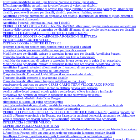
Effettuiamo modifiche su sedili per favorire l'accesso ai veicoli per disabili.
Effettuiamo modifiche su sedili per favorire l'accesso ai veicoli per disabili.
accesso veicoli disabili, ribaltine di accesso lato guida, ribaltine di accesso lato passeggero, ribaltine per
disabili, panchette di accesso per disabili, disabili, panchette, ribaltine, accesso
Autofficina Poggesi: allestimenti di dispositivi per disabili, installazioni di sistemi di guida, sistemi di
accesso e sistemi di trasporto
Autofficina Poggesi: informazioni legali per i disabili
VERRICELLO SCOOTER o CARROZZINA DAVID42. allestimenti poggesi vende onlone verricello per
l'accesso dello scooter o della carrozzina per disabili all'interno di un veicolo anche attrezzato per disabili
VERRICELLO LATERALE PER SCOOTER E O CARROZZINE
VERRICELLO SCOOTER O CARROZZINA ROTAZIONE ELETTRICA
INTERFACCIA SCOOTER VELOCE
TETTINO PIOGGIA SCOOTER ELETTRICI
copertura pioggia per scooter ceres elettrico carpo per disabili e anziani
=copertura pioggia per scooter elettrico carpo per disabili e anziani
Modifiche auto per disabili. caricare la carrozzina in una auto per disabili. Autofficina Poggesi
Trasporto disabili collettivo. Fiat Ducato allestito per Enti o Associazioni
modifiche che permettono di caricare la carrozzina in una vettura per la guida di un paraplegico
Modifiche auto per disabili. caricare la carrozzina in una auto per disabili. Autofficina Poggesi
Autofficina Poggesi: soluzioni allestimenti per il trasporto di una persona disabile
Trasporto disabili: rampa di accesso su Ford connect
Trasporto disabili: Power and Light 300 per il sollevamento dei disabili
Trasporto disabili: trasporto di una persona disabile
Trasporto disabili: allestimento trasporto collettivo su Fiat Ducato
portabastone da applicare su scooter CERES CARPO TITAN VELOCE ARGO KRONO
scooter elettrico carpodelux ottimo motorino elettrico per qualsiasi percorso
vendita online doppi comandi scuola guida a corda doppio effetto in spinta e in rilascio
dispositivo che permette di caricare la carrozzina in una autovettura per disabili
guida per veicolo disabili. Autofficina Poggesi
allestimento di sistemi di guida per tetraplegico
modifiche auto disabili,auto disabili,modifiche guida disabili,auto per disabili,auto per la guida
disabili,caricare la carrozzina in una auto,caricare la carrozzina
VERRICELLI PER L'ACCESSO AL VEICOLO DI SCOOTER E CARROZZINE, Vendita prodotti per
disabili a Firenze e provincia e in Toscana, per l'accesso in ambienti domestici, autonomia nell'abitazione
vendita carrozzine per disabili scooter per la mobilità, sistemi di sollevamento per disabile.
INTERFACCIA SCOOTER VELOCE
COPERTURA PIOGGIA SCOOTER TITAN
gradino laterale elettrico da cm 80 per accesso del disabile deambulante dal portellone laterale di un veicolo
L'Autofficina Poggesi offre una auto a noleggio per conseguire la patente speciale disabili
Autofficina Poggesi rivenditori selezionati Fumagalli - dispositivi per bambini disabili
Servofrizione per disabili, gestione della frizione per autoveicolo adattato::: Autofficina Poggesi a Firenze