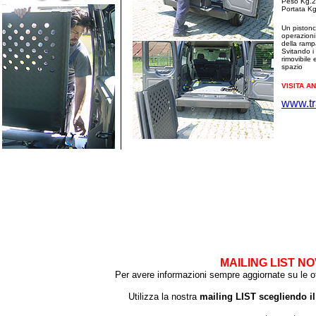
Peso Kg.
Portata K
Un pistonci
operazioni
della ramp
Svitando i 
rimovibile
spazio
VISITA A
www.tr
se cerchi un noleggio auto disabili, se vuoi nologgiare un auto adattata per disabili o semplicemen
ho il servizio per disabili che fa per te. Grazie ad una flotta di auto Panda multiadattata per disab
prove pratiche di guida per dis
abili, una vettura sostitutiva per disabili, un veicolo dimostrativo per disabili. Se devi andare in 
fiducia da oggi è l'autofficina Poggesi.
MAILING LIST NO
Per avere informazioni sempre aggiornate su le of
Utilizza la nostra
mailing LIST scegliendo