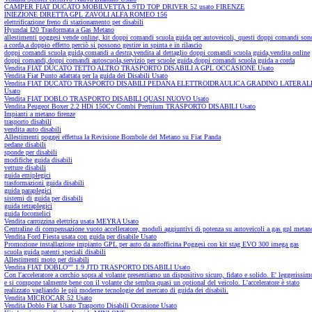
CAMPER FIAT DUCATO MOBILVETTA 1.9TD TOP DRIVER 52 usato FIRENZE
INIEZIONE DIRETTA GPL ZAVOLI ALFA ROMEO 156
elettrificazione freno di stazionamento per disabili
Hyundai I20 Trasformata a Gas Metano
allestimenti poggesi vende online, kit doppi comandi scuola guida per autoveicoli, questi doppi comandi son
a corda,a doppio effetto perciò si possono gestire in spinta e in rilascio
doppi comandi scuola guida,comandi a destra,vendita al dettaglio doppi comandi scuola guida,vendita online
doppi comandi,doppi comandi autoscuola,servizio per scuole guida,doppi comandi scuola guida a corda
Vendita FIAT DUCATO TETTO ALTRO TRASPORTO DISABILI A GPL OCCASIONE Usato
Vendita Fiat Punto adattata per la guida dei Disabili Usato
Vendita FIAT DUCATO TRASPORTO DISABILI PEDANA ELETTROIDRAULICA GRADINO LATERAL
Usato
Vendita FIAT DOBLO TRASPORTO DISABILI QUASI NUOVO Usato
Vendita Peugeot Boxer 2.2 HDi 150Cv Combi Premium TRASPORTO DISABILI Usato
Impianti a metano firenze
trasporto disabili
vendita auto disabili
Allestimenti poggei effettua la Revisione Bombole del Metano su Fiat Panda
pedane disabili
sponde per disabili
modifiche guida disabili
vetture disabili
guida emiplegici
trasformazioni guida disabili
guida paraplegici
sistemi di guida per disabili
guida tetraplegici
guida focomelici
Vendita carrozzina elettrica usata MEYRA Usato
Centraline di compensazione vuoto accelleratore, moduli aggiuntivi di potenza su autoveicoli a gas gpl metan
Vendita Ford Fiesta usata con guida per disabile Usato
Promozione installazione impianto GPL per auto da autofficina Poggesi con kit stag EVO 300 imega gas
scuola guida patenti speciali disabili
Allestimenti moto per disabili
Vendita FIAT DOBLO'''' 1.9 JTD TRASPORTO DISABILI Usato
Con l'acceleratore a cerchio sopra al volante presentiamo un dispositivo sicuro, fidato e solido. E' leggerissim
e si compone talmente bene con il volante che sembra quasi un optional del veicolo. L'acceleratore è stato
realizzato vagliando le più moderne tecnologie del mercato di guida dei disabili.
Vendita MICROCAR 52 Usato
Vendita Doblo Fiat Usato Trasporto Disabili Occasione Usato