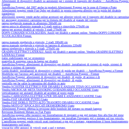
Allestimenti di dispositivi disabili su automezzi per i sistemi di trasporto del disabile ::: Autofficina Poggesi
Firenze
Autofficina Poggesi: dal 2007 anche in:prodotti Allestimenti Poggesi per le zone di Firenze e Prato
Allestimenti poggesi vende Fiat Qubo per disabili in pronta consegna allestito per la guida del disabile
paraplegico
allestimenti poggesi vende anche online accessori per allestire veicoli per il trasporto del disabile in carrozzina
kit ancoraggi economici carrozzina per la ritenuta del disabile al pianale del veicolo
rampa pieghevole manuale in alluminio 260x80 cm
rampa unica in alluminio manuale a 3 stadi pratica e rimovibile 270x90 cm
rampa per accesso disabili al veicolo 3 stadi 270x90 cm
DOPPI COMANDI SCUOLAGUIDA. Ausili per disabili e anziani online. Vendita DOPPI COMANDI
SCUOLAGUIDA Firenze.
rampa manuale pieghevole e girevole, 2 stadi 180x80 cm
rampa manuale pieghevole e girevole,in lamiera di alluminio 220x80
rampa pieghevole e girevole a 3 stadi, 270x95 cm
GRADINI ELETTRICI LATERALI. Ausili per disabili e anziani online. Vendita GRADINI ELETTRICI
LATERALI Firenze
rialzo stabilizzante per wc economico
maniglia di sostegno vasca da bagno per disabili
Autofficina Poggesi: allestimenti di dispositivi per disabili, installazioni di sistemi di guida, sistemi di
accesso e sistemi di trasporto
Guida disabili: installazioni di dispositivi e sitemi di guida per disabili ::: Autofficina Poggesi a Firenze
Modifiche per l'accesso agli autoveicoli per disabili ::: Autofficina Poggesi - Firenze
Autofficina Poggesi: allestimenti di dispositivi per disabili, di guida, di accesso e di
Autofficina Poggesi: allestimenti di dispositivi per disabili, di guida,
verricello per far salire la carrozzina del disabile in auto
Vendita SCOOTER ELETTRICO PER DISABILI E ANZIANI TITAN OCCASIONE Usato
Vendita MICROCAR META TASSOKING GUIDADISABILI OCCASIONE Usato
verticalizzatore per aiutareil disabile ad accedere al posto guida
Vendita CARROZZINA ELETTRICA PER DISABII E ANZIANIOCCASIONE Usato
Vendita FIAT GRANDE PUNTO Usato
Vendita FIAT DOBLO TETTO ALTO TRASORTO DISABILI OCCASIONE Usato
Vendita MOTO D''''EPOCA DUCATI DESMODROMO Usato
Allestimenti Poggesi effettua la revisione delle bombole del metano su renault kangoo
Revisione Bombole Metano su Fiat Punto
Autofficina poggesi offre incentivi per lìinstallazione di impianti a gas gpl metano fino alla fine del mese
L'autofficina poggesi gestisce il tuo finanziamento, per installare l'impianto gpl o metano sul tuo veicolo.
L'autofficina poggesi vende veicoli usati trasformati a gas gpl o metano, garantendone il buon funzionamento
finanziamento sull'usato.
youcar.biz offre annunci di veicoli usati a gpl e metano.