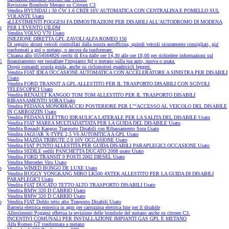
Revisione Bombole Metano su Citroen C3
Vendita HYUNDAI i 30 CW 1.6 CRDI 16V AUTOMATICA CON CENTRALINA E POMELLO SUL
VOLANTE Usato
aLLESTIMENTI POGGESI FA DIMOSTRAZIONI PER DISABILI ALL'AUTODROMO DI MODENA
o
PER L'EVENTO UILDM
Vendita VOLVO V70 Usato
INIEZIONE DIRETTA GPL ZAVOLI ALFA ROMEO 156
Di seguito alcuni veicoli controllati dalla nostra autofficina, quindi veicoli sicuramente consigliati, gia'
trasformati a gpl o metano, o ancora da trasformare.
Chiama allo 0554564826 cerchi di Eva dalle ore 14,30 alle ore 18,00 per richiedere informazioni sul
E
finanziamento per installare l'impianto fpl o metano sulla tua auto, nuova o usata.
Doppi comandi scuola guida, anche su ciclomotori quadricicli leggeri.
Vendita FIAT IDEA OCCASIONE AUTOMATICA CON ACCELERATORE A SINISTRA PER DISABILI
Usato
Vendita FORD TRANSIT A GPL ALLESTITO PER IL TRASPORTO DISABILI CON SCIVOLI
TELESCOPICI Usato
Vendita RENAULT KANGOO TOM TOM ALLESTITO PER IL TRASPORTO DISABILI
RIBASSAMENTO SORA Usato
Vendita PEDANA MONOBRACCIO POSTERIORE PER L''''ACCESSO AL VEICOLO DEL DISABILE
IN CARROZZIN Usato
Vendita PEDANA ELETTRO IDRAULICA LATERALE PER LA SALITA DEL DISABILE Usato
Vendita FIAT MAREA MULTIADATTATA PER LA GUIDA DEL DISABILE Usato
Vendita Renault Kangoo Trasporto Disabili con Ribassamento Sora Usato
Vendita JAGUAR X-TYPE 2,5 V6 AUTOMTICA A GPL Usato
Vendita MAZDA TRIBUTE 2.0 16V OCCASIONE Usato
Vendita FIAT PUNTO ALLESTITA PER GUIDA DISABILI PARAPLEGICI OCCASIONE Usato
Vendita SEDILE sedili PANCHETTA DUCATO 2008 usato Usato
Vendita FORD TRANSIT 9 POSTI 2002 DIESEL Usato
Vendita Mercedes Vito Usato
o
Vendita WIMED BONGO DE LUXE Usato
Vendita BUGGY YONGKANG MIRO LK500 4XTEK ALLESTITO PER LA GUIDA DI DISABILI
PARAPLEGICI Usato
Vendita FIAT DUCATO TETTO ALTO TRASPORTO DISABILI Usato
Vendita BMW 320 D CABRIO Usato
Vendita BMW 320 D CABRIO Usato
o
Vendita FIAT Doblo tetto alto Trasporto Disabili Usato
Batteria elettrica ermetica in agm per carrozzina elettrica line per il disabile
Allestimenti Poggesi effettua la revisione delle bombole del metano anche su citroen C3.
INCENTIVI COMUNALI PER INSTALLAZIONE IMPIANTI GAS GPL E METANO
Alfa Romeo GT trasformata a metano