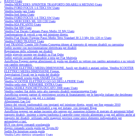
 -
BASSO Usato
Vendita MERCEDES SPRINTER TRASPORTO DISABILI A METANO Usato
Vendita FORD FOCUS 1.6 TDCI SW Usato
Vendita honda jazz Usato
Vendita ford fiesta Usato
Vendita FORD FOCUS 1.6 TDCI SW Usato
Vendita MERCEDES ML 320 CDI Usato
Vendita KIA PICANTO Usato
Vendita fiat 600 Usato
Vendita Fiat Ducato Cabinato Passo Medio 33 Mjt Usato
Trasformazione di veicoli a gas gpl iniezione diretta.
Vendita Fiat Ducato Furgone Passo Medio Tetto Standard 30 2.3 Mjt 16v 120 cv Usato
Vendita FORD TRANSIT Usato
Ford TRANSIT Combi 330 Pronta Consegna idoneo al trasporto di persone disabili su carrozzina
Sedile uscente con movimentazione elettrificata per disabili
Regolazione dello schienale per disabili
Sedile girevole uscente per disabili su Fiat Qubo
Sedile girevole uscente abbassabile a terra per Fiat Multipla
Autofficina Poggesi esegue allestimenti di guida per disabili su vettore con cambio automatico e su veicoli
con cambio meccanico.
SCOOTER ELETTRICI MEDIA DIMENSIONE. Ausili per disabili e anziani online. Vendita SCOOTER
ELETTRICI MEDIA DIMENSIONE Firenze.
Agevolazioni Fiscali per la guida del disabile
Doppi comandi scuola guida SMART For Four
Vendita SCOOTER ELETTRICO GO GO DELLA PRIDE Usato
Vendita sedia elett. PERMOBIL ENTRA Usato
Vendita SEDILE PANCHETTA DUCATO 2008 usato Usato
Vendita vendesi fiat doblo tetto alto trasporto disabili prontaconsegna Usato
Autofficina poggesi partner di prestitempo societa di finanziamenti per le famiglie italiane che desiderano
finanziare l'impianto a gas gpl e o metano
Allestimenti Gas Gpl
Elenco dei veicoli trasformabili con impianti gpl iniezione diretta, pronti per fine gennaio 2010
Veicoli Iniezione Diretta trasformabili a gas gpl metano, con impianti Bigas
Autofficina poggesi per andare incontro alle sempre piu' numerose richieste di mercato di automezzi bifuel
trasporto disabili, insieme a imega trasforma il caravelle come veicolo alimentato a gas gpl adibito anche al
trasporto dei disabili, utilizzato nelle maggiori province come unico elemento indispensabile per
autonoleggi e taxi.
BUS con doppi comandi scuolaguida
doppio comando scuola guida per Toyota IQ
Sedile Per Istruttore scuola guida
Vendita Letto elettrico ortopedico Usato