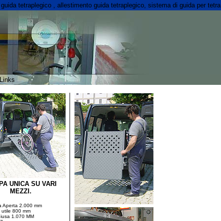
guida tetraplegico
, allestimento guida tetraplegico, sistema di guida per tetra
Links
A UNICA SU VARI
MEZZI.
 Aperta 2.000 mm
 utile 800 mm
hiusa 1.070 MM