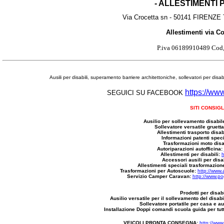
- ALLESTIMENTI
Via Crocetta sn - 50141 FIRENZE T
Allestimenti via Co
P.iva 06189910489 Co
Ausili per disabili, superamento barriere architettoniche, sollevatori per disab
https://ww
SEGUICI SU FACEBOOK
SITI CONSIGL
Ausilio per sollevamento disabil
Sollevatore versatile gruett
Allestimenti trasporto disabi
Informazioni patenti speci
Trasformazioni moto disab
Autoriparazioni autofficina:
Allestimenti per disabili:
h
Accessori ausili per disab
Allestimenti speciali trasformazion
Trasformazioni per Autoscuole:
http://www.
Servizio Camper Caravan:
http://www.po
Prodotti per disab
Ausilio versatile per il sollevamento del disab
Sollevatore portatile per casa e a
Installazione Doppi comandi scuola guida per tutti
VEICOLI PRONTA CONSEGNA:
http://www