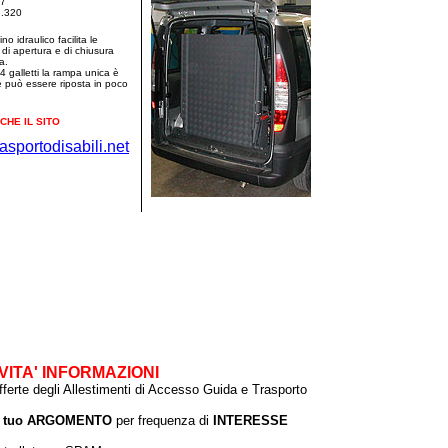
27
g.320
no idraulico facilita le
 di apertura e di chiusura
a.
4 galletti la rampa unica è
 e può essere riposta in poco
NCHE IL SITO
asportodisabili.net
te un auto di cortesia per disabili da oggi l'autofficina Poggesi
ili puoi trovare: un'auto dimostrativa per disabili, un'auto per
vacanza puoi noleggiare un'auto per disabili. Il tuo autonoleggio di
VITA' INFORMAZIONI
ferte degli Allestimenti di Accesso Guida e Trasporto
 il tuo ARGOMENTO
per frequenza di
INTERESSE