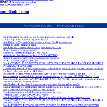
CCASIONI:
http://www.youcar.biz/
ttp://www.disabilistore.com/
entidisabili.com
INFORMAZIONI SUL SITO
INFORMAZIONI LEGALI
Kit installazione Impianti Gas Gpl Metano iniezione sequenziale ZAVOLI
Kit Gas Gpl BRC iniezione sequenziale fasata
Autofficina per Tagliando Manutenzione impianto Gas Gpl autotrazione
Rampa di carico - apertura a porta
Vendita Doblo trasporto disabili usato prontaconsegna Usato
Rampa di carico - apertura verticale
Comune di Firenze incentivi GPL METANO
Aallestimenti Installazioni Impianti di GPL e METANO,
Rampa di carico per autoveicoli con dimensioni particolari
Rampa di carico - light e super-light
Vendita VENDESI AUTO TOYOTA AYGO USATA PER GUIDA DISABILE E ACCESSO AL SEDILE
PRONTA CONSEGNA Usato
L'acceleratore a cerchio è posizionato dietro al volante per impedire di creare problemi durante l'accesso e
l'imbarco della sedia a rotelle del disabile
Allestimenti Poggesi vende in prontaconsegna Fiat doblo trasporto disabili a gas gpl
doblo usato trasporto disabili in vendita presso autofficina poggesi usato FIRENZE. YouCar, il tuo
mercatino delle auto usate - ANNUNCI AUTO USATE OCCASIONI - automercato - marketplace italiano
auto nuove e usate, anche per disabili
scivoli telescopici per disabili in carrozzina superamento barriere architettoniche
scivoli telescopici per abbattimento barriere architettoniche del disabile in carrozzina o scooter elettrico
rampa manuale in alluminio 220x80 a sgancio rapido
Vendita doblo trasporto disabili usato prontaconsegna Usato
Vendita FORD TOURNEO CONNECT Usato
Vendita VENDESI Fiat Doblo Tetto Alto Trasporto Disabili Usato Pronta Consegna Usato
Vendita VENDESI AUTO TOYOTA AYGO USATA PER GUIDA DISABILE E ACCESSO AL SEDILE
PRONTACONS Usato
Vendita FORD TOURNEO CONNECT TRASPORTO DISABILI PEDANA BIBRACCIO TETTO