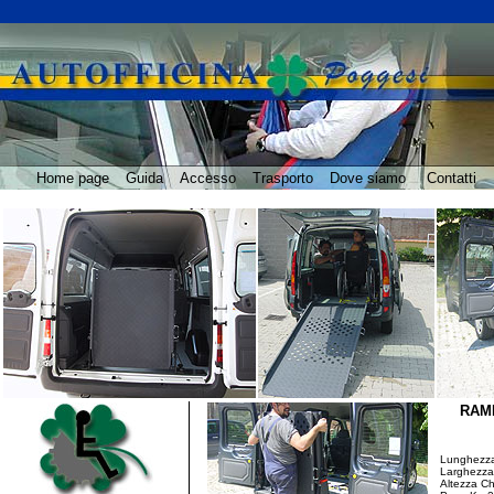
Home page
Guida
Accesso
Trasporto
Dove siamo
Contatti
RAMP
Lunghezza
Larghezza
Altezza C