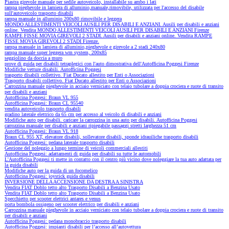
Piastra girevole manuale per sedile autoveicolo, installabile su ambo i lati
rampa pieghevole in lamiera di alluminio,manuale,rimovibile, utilizzata per l'accesso del disabile
sull'autoveicolo trasporto disabili
rampa manuale in alluminio 200x80 rimovibile e leggera
MONDO ALLESTIMENTI VEICOLI AUSILI PER DISABILI E ANZIANI. Ausili per disabili e anziani
online. Vendita MONDO ALLESTIMENTI VEICOLI AUSILI PER DISABILI E ANZIANI Firenze
RAMPE FISSE MOVIA GIREVOLI 2 STADI. Ausili per disabili e anziani online. Vendita RAMPE
FISSE MOVIA GIREVOLI 2 STADI Firenze.
rampa manuale in lamiera di alluminio,pieghevole e girevole a 2 stadi 240x80
rampa manuale super leggera wm system, 200x85
seggiolino da doccia a muro
prove di guida per disabili tetraplegici con l'auto dimostrativa dell'Autofficina Poggesi Firenze
Modifiche vetture disabili. Autofficina Poggesi
trasporto disabili collettivo. Fiat Ducato allestito per Enti o Associazioni
Trasporto disabili collettivo. Fiat Ducato allestito per Enti o Associazioni
Carrozzina manuale pieghevole in acciaio verniciato con telaio tubolare a doppia crociera e ruote di transito
per disabili e anziani
Autofficina Poggesi: Braun VL 955
Autofficina Poggesi: Braun CL 95540
vendita autoveicolo trasporto disabili
gradino laterale elettrico da 65 cm per accesso al veicolo di disabili e anziani
Modifiche auto per disabili. caricare la carrozzina in una auto per disabili. Autofficina Poggesi
carrozzina manuale per disabili e anziani ripiegabile passaggi stretti larghezza 51 cm
Autofficina Poggesi: Braun VL 918
Braun CL 955 XT, elevatore disabili, sollevatore disabili, sponde idrauiliche trasporto disabili
Autofficina Poggesi: pedana laterale trasporto disabili
Gestione del noleggio a lungo termine di veicoli commerciali allestiti
Autofficina Poggesi: adattamenti di guida per disabili su tutte le automobili
L'Autofficina Poggesi ti mette in contatto con il centro più vicino dove noleggiare la tua auto adattata per
la guida disabili
Modifiche auto per la guida di un focomelico
Autofficina Poggesi: joystick guida disabili
INVERSIONE DELLA ACCENSIONE DA DESTRA A SINISTRA
Vendita FIAT Doblo tetto alto Trasporto Disabili a Benzina Usato
Vendita FIAT Doblo tetto alto Trasporto Disabili a Benzina Usato
Specchietto per scooter elettrici antares e venus
porta bombola ossigeno per scooter elettrico per disabili e anziani
Carrozzina manuale pieghevole in acciaio verniciato con telaio tubolare a doppia crociera e ruote di transito
per disabili e anziani
Autofficina Poggesi: pedana monobraccio trasporto disabili
Autofficina Poggesi: impianti disabili per l’accesso all’autovettura