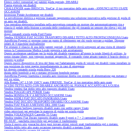
Elenco codici comunitari per patente guida speciale, DISABILI
Piastra girevole per disabili
CHALLENGER usato BRESCIA. YouCar, il tuo mercatino delle auto usate - ANNUNCI AUTO USATE
OCCASIONI
Inversione Pedale Acceleratore per disabili
La servofrizione elettrica a gestione manuale rappresenta una soluzione innovativa nella gestione di guida di
un auto per disabili.
Una centralina elettronica installata nella autovettura comanda un motore che autonomaticamente tira e
rilascia il pedale della frizione a seconda delle condizioni che gli rimanda un sensore che rileva i giri del
motore
doppi comandi scuola guida Ford Fiesta
Vendita VENDESI FIAT SCUDO TRASPORTO DISABILI TETTO ALTO PRONTACONSEGNA Usato
Autofficina Poggesi si propone come un punto di riferimento per chi vuole provare a guidare. Dispone
infatti di 4 macchine multiallestite
Per ottenere il rilascio di una delle patenti speciali, il disabile dovrà sottoporsi ad una visita di idoneità
presso la Commissione Medica Locale preposta a tale accertamento
Questo acceleratore satellitare per la guida del disabile garantisce all'utente la totale libertà di utilizzo, lo
sterzo rimane libero, non vengono montati apparecchi. Il comando viene attuato tramite il braccio destro o
sinistro (a scelta)
Questo nuovo dispositivo di leva del freno per l'adattamento guida di veicoli per disabili viene installato in
una posizione da poter reagire immediatamente in caso di emergenza
kit doppio comando scuola guida Bmw 320
durata delle bombole a gpl e metano revisione bombole metano
Autofficina Poggesi trasforma e installa auto iniezione diretta con sistemi di alimentazione gas metano e
gpl vsi prins.
Alfa Romeo 147 1.9 Mj 150CV usato FIRENZE. YouCar, il tuo mercatino delle auto usate
SCUDO TETTO ALTO CON DISABILE ANCORATO AL PIANALE ACCANTO ALLA GUIDA
Vendita vendesi fiat doblo tetto alto trasporto disabili Usato
Vendita PIAGGIO APE POKER Usato
Vendita HONDA CR-V A METANO OCCASIONE Usato
Vendita SEDILI FIAT DUCATO PANORAMA Usato
Vendita FIAT DUCATO TRASPORTO DISABILI OCCASIONE Usato
Vendita FIAT PALIO A METANO DEL 2000 Usato
Vendita citroen berlingo trasporto disabili usato con sedile carony Usato
video retrovisori per agevolare le manovre di guida per scuola guida
Vendita VOLKSWAGEN Caravelle T5 Usato
Vendita vendesi Fiat Ducato trasporto disabili usato 9 posti o 7 + 2 carrozzine Usato
RE-SEAT - panchetta rimovibile per agevolare il trasferimento
Visita il nuovo sito youcar.biz dove puoi trovare ottimi veicoli usati trasformabilia gpl o metano.
Vendita doblo tetto alto usato occasione trasporto disabili a metano Usato
carrozzina baobulin uscente dal veicolo