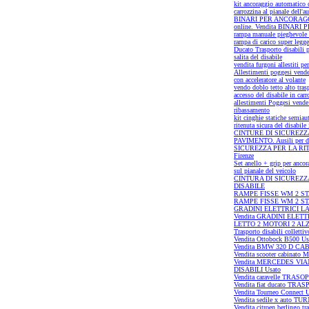
kit ancoraggio automatico c
carrozzina al pianale dell'a
BINARI PER ANCORAGGI C
online. Vendita BINAR
rampa manuale pieghevole 
rampa di carico super leg
Ducato Trasporto disabili p
salita del disabile
vendita furgoni allestiti per
Allestimenti poggesi vende 
con acceleratore al volante
vendo doblo tetto alto tras
accesso del disabile in carr
allestimenti Poggesi vende 
ribassamento
kit cinghie statiche semiau
ritenuta sicura del disabile
CINTURE DI SICUREZZ
PAVIMENTO. Ausili per di
SICUREZZA PER LA RI
Firenze
Set anello + grip per ancora
sul pianale del veicolo
CINTURA DI SICUREZ
DISABILE
RAMPE FISSE WM 2 STADI. 
RAMPE FISSE WM 2 STA
GRADINI ELETTRICI LATERA
Vendita GRADINI ELETT
LETTO 2 MOTORI 2 AL
Trasporto disabili colletti
Vendita Ottobock B500 Us
Vendita BMW 320 D CAB
Vendita scooter cabinato 
Vendita MERCEDES V
DISABILI Usato
Vendita caravelle TRASO
Vendita fiat ducato TR
Vendita Tourneo Connect 
Vendita sedile x auto TU
Vendita citroen berlingo tr