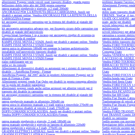
allestimenti Poggesi vende veicoli usati trasporto disabili, guarda questo
problemi durante l'accesso e
bellissimo doblo tetto alto del 2008 pronta consegna
Allestimenti Poggesi vende
rampa manuale pieghevole e girevole, a 2 stadi 200x80
gas gpl
ANCORAGGI PER LA RITENUTA DELLA CARROZZINA. Ausili per
doblo usato trasporto disab
disabili e anziani online. Vendita ANCORAGGI PER LA RITENUTA DELLA
FIRENZE. YouCar, il tuo 
CARROZZINA Firenze
USATE OCCASIONI - autome
kit ancoraggi economici carrozzina per la ritenuta del disabile al pianale del
usate, anche per disabili
veicolo
scivoli telescopici per disa
kit ancoraggio automatico advance pro, per fissaggio sicuro delle carrozzine con
architettoniche
disabili al pianale dell'autoveicolo
scivoli telescopici per abba
Coppia binari lunghezza 1 m,a incasso,per ancoraggio cinghie di sicurezza,in
carrozzina o scooter elettri
alluminio,a coda di rondine
rampa manuale in allumini
RAMPE FISSE MOVIA 2 STADI. Ausili per disabili e anziani online. Vendita
Vendita doblo trasporto di
RAMPE FISSE MOVIA 2 STADI Firenze
Vendita FORD TOURNE
rampa unica in alluminio 180x80 per superare le barriere architettoniche,
Vendita VENDESI Fiat Dobl
installabile sull'autoveicolo trasporto disabili
Consegna Usato
RAMPE FISSE MOVIA 3 STADI. Ausili per disabili e anziani online. Vendita
Vendita VENDESI AUTO
RAMPE FISSE MOVIA 3 STADI Firenze
E ACCESSO AL SEDILE
rialzo stabilizzante per wc
Vendita FORD TOURNE
sedia wc da comodo
BIBRACCIO TETTO BAS
Allestimenti di dispositivi disabili su automezzi per i sistemi di trasporto del
Vendita MERCEDES SP
disabile ::: Autofficina Poggesi - Firenze
Usato
Autofficina Poggesi: dal 2007 anche in:prodotti Allestimenti Poggesi per le
Vendita FORD FOCUS 1.
zone di Firenze e Prato
Vendita honda jazz Usato
Allestimenti poggesi vende Fiat Qubo per disabili in pronta consegna allestito
Vendita ford fiesta Usato
per la guida del disabile paraplegico
Vendita FORD FOCUS 1.
allestimenti poggesi vende anche online accessori per allestire veicoli per il
Vendita MERCEDES ML 3
trasporto del disabile in carrozzina
Vendita KIA PICANTO Us
kit ancoraggi economici carrozzina per la ritenuta del disabile al pianale del
Vendita fiat 600 Usato
veicolo
Vendita Fiat Ducato Cabin
rampa pieghevole manuale in alluminio 260x80 cm
Trasformazione di veicoli a
rampa unica in alluminio manuale a 3 stadi pratica e rimovibile 270x90 cm
Vendita Fiat Ducato Furgo
rampa per accesso disabili al veicolo 3 stadi 270x90 cm
120 cv Usato
DOPPI COMANDI SCUOLAGUIDA. Ausili per disabili e anziani online.
Vendita FORD TRANSIT 
Vendita DOPPI COMANDI SCUOLAGUIDA Firenze.
Ford TRANSIT Combi 330 P
disabili su carrozzina
rampa manuale pieghevole e girevole, 2 stadi 180x80 cm
Sedile uscente con moviment
rampa manuale pieghevole e girevole,in lamiera di alluminio 220x80
Regolazione dello schienale
rampa pieghevole e girevole a 3 stadi, 270x95 cm
Sedile girevole uscente per
GRADINI ELETTRICI LATERALI. Ausili per disabili e anziani online. Vendita
Sedile girevole uscente abb
GRADINI ELETTRICI LATERALI Firenze
Autofficina Poggesi esegue 