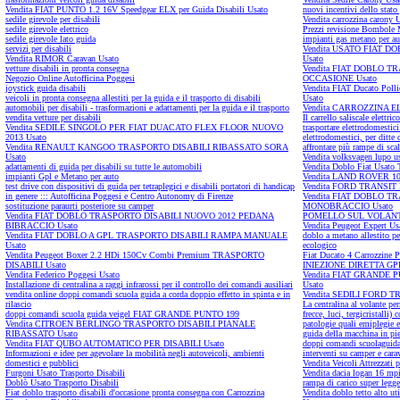
Vendita FIAT PUNTO 1.2 16V Speedgear ELX per Guida Disabili Usato
nuovi incentivi dello stato
sedile girevole per disabili
Vendita carrozzina carony 
sedile girevole elettrico
Prezzi revisione Bombole 
sedile girevole lato guida
impianti gas metano per aut
servizi per disabili
Vendita USATO FIAT D
Vendita RIMOR Caravan Usato
Usato
vetture disabili in pronta consegna
Vendita FIAT DOBLO T
Negozio Online Autofficina Poggesi
OCCASIONE Usato
joystick guida disabili
Vendita FIAT Ducato Pollic
veicoli in pronta consegna allestiti per la guida e il trasporto di disabili
Usato
automobili per disabili - trasformazioni e adattamenti per la guida e il trasporto
Vendita CARROZZINA E
vendita vetture per disabili
Il carrello saliscale elettr
Vendita SEDILE SINGOLO PER FIAT DUACATO FLEX FLOOR NUOVO
trasportare elettrodomestic
2013 Usato
elettrodomestici, per ditte 
Vendita RENAULT KANGOO TRASPORTO DISABILI RIBASSATO SORA
affrontare più rampe di sca
Usato
Vendita volksvagen lupo us
adattamenti di guida per disabili su tutte le automobili
Vendita Doblo Fiat Usato 
impianti Gpl e Metano per auto
Vendita LAND ROVER 1
test drive con dispositivi di guida per tetraplegici e disabili portatori di handicap
Vendita FORD TRANSIT
in genere ::: Autofficina Poggesi e Centro Autonomy di Firenze
Vendita FIAT DOBLO 
sostituzione paraurti posteriore su camper
MONOBRACCIO Usato
Vendita FIAT DOBLO TRASPORTO DISABILI NUOVO 2012 PEDANA
POMELLO SUL VOLANTE
BIBRACCIO Usato
Vendita Peugeot Expert Us
Vendita FIAT DOBLO A GPL TRASPORTO DISABILI RAMPA MANUALE
doblo a metano allestito per
Usato
ecologico
Vendita Peugeot Boxer 2.2 HDi 150Cv Combi Premium TRASPORTO
Fiat Ducato 4 Carrozzine P
DISABILI Usato
INIEZIONE DIRETTA G
Vendita Federico Poggesi Usato
Vendita FIAT GRANDE 
Installazione di centralina a raggi infrarossi per il controllo dei comandi ausiliari
Usato
vendita online doppi comandi scuola guida a corda doppio effetto in spinta e in
Vendita SEDILI FORD 
rilascio
La centralina al volante pe
doppi comandi scuola guida veigel FIAT GRANDE PUNTO 199
frecce, luci, tergicristalli
Vendita CITROEN BERLINGO TRASPORTO DISABILI PIANALE
patologie quali emiplegie e
RIBASSATO Usato
guida della macchina in pie
Vendita FIAT QUBO AUTOMATICO PER DISABILI Usato
doppi comandi scuolaguida
Informazioni e idee per agevolare la mobilità negli autoveicoli, ambienti
interventi su camper e cara
domestici e pubblici
Vendita Veicoli Attrezzati p
Furgoni Usato Trasporto Disabili
Vendita dacia logan 16 mp
Doblò Usato Trasporto Disabili
rampa di carico super leg
Fiat doblo trasporto disabili d'occasione pronta consegna con Carrozzina
Vendita doblo tetto alto uti