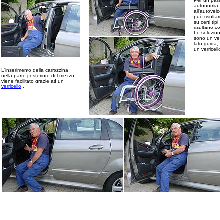
Per un para
autonomia,
all'autoveic
può risulta
su certi tip
risultano co
Le soluzion
sono un vert
lato guida,
un verricell
L'inserimento della carrozzina
nella parte posteriore del mezzo
viene facilitato grazie ad un
verricello
.