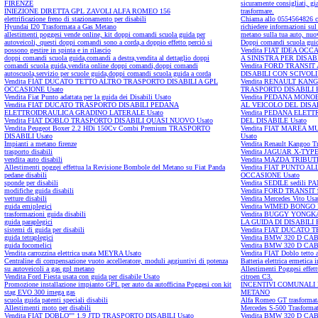
FIRENZE
sicuramente consigliati, gi
INIEZIONE DIRETTA GPL ZAVOLI ALFA ROMEO 156
trasformare.
elettrificazione freno di stazionamento per disabili
Chiama allo 0554564826 cer
Hyundai I20 Trasformata a Gas Metano
richiedere informazioni sul
allestimenti poggesi vende online, kit doppi comandi scuola guida per
metano sulla tua auto, nuo
autoveicoli, questi doppi comandi sono a corda,a doppio effetto perciò si
Doppi comandi scuola guida
possono gestire in spinta e in rilascio
Vendita FIAT IDEA O
doppi comandi scuola guida,comandi a destra,vendita al dettaglio doppi
A SINISTRA PER DISABI
comandi scuola guida,vendita online doppi comandi,doppi comandi
Vendita FORD TRANSIT
autoscuola,servizio per scuole guida,doppi comandi scuola guida a corda
DISABILI CON SCIVOLI
Vendita FIAT DUCATO TETTO ALTRO TRASPORTO DISABILI A GPL
Vendita RENAULT KAN
OCCASIONE Usato
TRASPORTO DISABILI 
Vendita Fiat Punto adattata per la guida dei Disabili Usato
Vendita PEDANA MONO
Vendita FIAT DUCATO TRASPORTO DISABILI PEDANA
AL VEICOLO DEL DISAB
ELETTROIDRAULICA GRADINO LATERALE Usato
Vendita PEDANA ELET
Vendita FIAT DOBLO TRASPORTO DISABILI QUASI NUOVO Usato
DEL DISABILE Usato
Vendita Peugeot Boxer 2.2 HDi 150Cv Combi Premium TRASPORTO
Vendita FIAT MAREA M
DISABILI Usato
Usato
Impianti a metano firenze
Vendita Renault Kangoo Tr
trasporto disabili
Vendita JAGUAR X-TYPE
vendita auto disabili
Vendita MAZDA TRIBUT
Allestimenti poggei effettua la Revisione Bombole del Metano su Fiat Panda
Vendita FIAT PUNTO A
pedane disabili
OCCASIONE Usato
sponde per disabili
Vendita SEDILE sedili 
modifiche guida disabili
Vendita FORD TRANSIT 
vetture disabili
Vendita Mercedes Vito Usa
guida emiplegici
Vendita WIMED BONGO 
trasformazioni guida disabili
Vendita BUGGY YONGK
guida paraplegici
LA GUIDA DI DISABILI 
sistemi di guida per disabili
Vendita FIAT DUCATO 
guida tetraplegici
Vendita BMW 320 D CAB
guida focomelici
Vendita BMW 320 D CAB
Vendita carrozzina elettrica usata MEYRA Usato
Vendita FIAT Doblo tetto a
Centraline di compensazione vuoto accelleratore, moduli aggiuntivi di potenza
Batteria elettrica ermetica i
su autoveicoli a gas gpl metano
Allestimenti Poggesi effet
Vendita Ford Fiesta usata con guida per disabile Usato
citroen C3.
Promozione installazione impianto GPL per auto da autofficina Poggesi con kit
INCENTIVI COMUNALI 
stag EVO 300 imega gas
METANO
scuola guida patenti speciali disabili
Alfa Romeo GT trasformat
Allestimenti moto per disabili
Mercedes S-500 Trasforma
Vendita FIAT DOBLO'''' 1.9 JTD TRASPORTO DISABILI Usato
Vendita BMW 320 D CAB