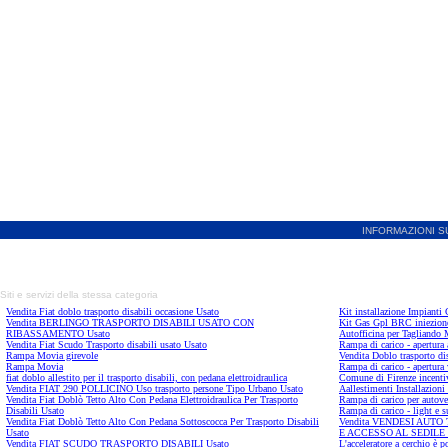
INFORMAZIONI S
Siti e servizi della stessa categoria
Vendita Fiat doblo trasporto disabili occasione Usato
Kit installazione Impiant
Vendita BERLINGO TRASPORTO DISABILI USATO CON
Kit Gas Gpl BRC iniezione
RIBASSAMENTO Usato
Autofficina per Tagliando
Vendita Fiat Scudo Trasporto disabili usato Usato
Rampa di carico - apertura 
Rampa Movia girevole
Vendita Doblo trasporto di
Rampa Movia
Rampa di carico - apertura 
fiat doblo allestito per il trasporto disabili, con pedana elettroidraulica
Comune di Firenze ince
Vendita FIAT 290 POLLICINO Uso trasporto persone Tipo Urbano Usato
Aallestimenti Installazio
Vendita Fiat Doblò Tetto Alto Con Pedana Elettroidraulica Per Trasporto
Rampa di carico per autove
Disabili Usato
Rampa di carico - light e s
Vendita Fiat Doblò Tetto Alto Con Pedana Sottoscocca Per Trasporto Disabili
Vendita VENDESI AUTO
Usato
E ACCESSO AL SEDILE
Vendita FIAT SCUDO TRASPORTO DISABILI Usato
L'acceleratore a cerchio è p