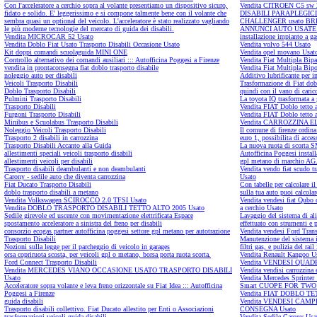
Con l'acceleratore a cerchio sopra al volante presentiamo un dispositivo sicuro,
Vendita CITROEN C5 sw 
fidato e solido. E' leggerissimo e si compone talmente bene con il volante che
DISABILI PARAPLEGICI
sembra quasi un optional del veicolo. L'acceleratore è stato realizzato vagliando
CHALLENGER usato BRESCIA
le più moderne tecnologie del mercato di guida dei disabili.
ANNUNCI AUTO USATE
Vendita MICROCAR 52 Usato
installazione impianto a g
Vendita Doblo Fiat Usato Trasporto Disabili Occasione Usato
Vendita volvo 544 Usato
Kit doppi comandi scuolaguida MINI ONE
Vendita opel movano Usat
Controllo alternativo dei comandi ausiliari ::: Autofficina Poggesi a Firenze
Vendita Fiat Multipla Bip
vendita in prontaconsegna fiat doblo trasporto disabile
Vendita Fiat Multipla Bip
noleggio auto per disabili
Additivo lubrificante per 
Veicoli Trasporto Disabili
Trasformazione di Fiat dob
Doblo Trasporto Disabili
quindi con il vano di cari
Pulmini Trasporto Disabili
La toyota IQ trasformata a 
Trasporto Disabili
Vendita FIAT Doblo tetto a
Furgoni Trasporto Disabili
Vendita FIAT Doblo tetto a
Minibus e Scuolabus Trasporto Disabili
Vendita CARROZZINA E
Noleggio Veicoli Trasporto Disabili
Il comune di firenze ordina 
Trasporto 2 disabili in carrozzina
euro 1, possibilita di acce
Trasporto Disabili Accanto alla Guida
La nuova ruota di scorta
allestimenti speciali veicoli trasporto disabili
Autofficina Poggesi install
allestimenti veicoli per disabili
gpl metano di marchio AG
Trasporto disabili deambulanti e non deambulanti
Vendita vendo fiat scudo tr
Carony - sedile auto che diventa carrozzina
Usato
Fiat Ducato Trasporto Disabili
Con tabelle per calcolare i
doblo trasporto disabili a metano
sulla tua auto puoi calcola
Vendita Volkswagen SCIROCCO 2.0 TFSI Usato
Vendita vendesi fiat Qubo 
Vendita DOBLO TRASPORTO DISABILI TETTO ALTO 2005 Usato
a cerchio Usato
Sedile girevole ed uscente con movimentazione elettrificata Espace
Lavaggio del sistema di al
spostamento acceleratore a sinistra del freno per disabili
effettuato con strumenti e p
consorzio ecogas partner autofficina poggesi settore gpl metano per autotrazione
Vendita vendesi Ford Trans
Trasporto Disabili
Manutenzione del sistema i
Nozioni sulla legge per il parcheggio di veicolo in garages
filtri gas, e pulizia del rail 
orsa copriruota scosta, per veicoli gpl o metano, borsa porta ruota scorta.
Vendita Renault Kangoo Us
Ford Connect Trasporto Disabili
Vendita VENDESI QUAD
Vendita MERCEDES VIANO OCCASIONE USATO TRASPORTO DISABILI
Vendita vendisi carrozzina e
Usato
Vendita Mercedes Sprinter 
Acceleratore sopra volante e leva freno orizzontale su Fiat Idea ::: Autofficina
Smart CUOPE FOR TWO tra
Poggesi a Firenze
Vendita FIAT DOBLO T
guida disabili
Vendita VENDESI CA
Trasporto disabili collettivo. Fiat Ducato allestito per Enti o Associazioni
CONSEGNA Usato
trasformazioni veicoli guida disabili
Vendita Sedile Carony Usa