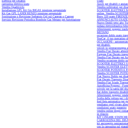
Elettrica per Disabili
Usato
carrozzina elettrica usata
Ausili per disabili e anzia
Vendita Quadriciclo
Vendita sollevatori per disa
Installazione GPL Kit Gis BIGAS iniezione sequenziale
SCOOTER ELETTRICI MEDI
Kit Gas GPL LANDI RENZO iniezione sequenziale
online. Vendita SCOOT
Sostituzione o Revisione Serbatoio Gpl sul Caravan o Camper
Bmw 320 usato FIRENZE. Yo
Servizio Revisione Periodica Bombole Gas Metano per Autotrazione
ANNUNCI AUTO USATE
Nuovo Doblò tetto alto Tra
pedana elettroidraulica bibr
Allestimenti poggesi trasf
METANO
occasione doblo usato tra
YouCar, il tuo mercatino
OCCASIONI - automercato -
per disabili.
veicoli in prontaconsegna al
Vendita Fiat Ducato allesti
Furgone Fiat Ducato traspo
Vendita Fiat Ducato per As
Vendita occasione doblo us
SCOOTER ELETTRICI SMONT
Vendita SCOOTER ELETT
SCOOTER POTENTI E PARTI
Vendita SCOOTER POTEN
Fiat Nuovo Doblo per disab
Fiat Ducato Trasporto Disa
Vendita Fiat Scudo Traspor
Autofficina Poggesi - Fir
scivolo per la salita del dis
fiat doblo trasporto disabil
Allestimenti poggesi vende
Scelta della vettura per i di
ford fieta automatica per g
vendiamo opel vivaro allest
condizioni usato garantito
vendita online doppi coman
in rilascio
KIT CINGHIE STATIC
CARROZZINA DEL DIS
kit ancoraggio semiautomati
con la carrozzina sul pianal