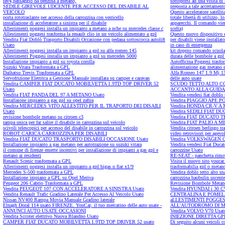
rav4,passaggio da benzina a metano,
sottoporsi ad una visita d
SEDILE GIREVOLE UDCENTE PER ACCESSO DEL DISABILE AL
preposta a tale accertament
VEICOLO
Questo acceleratore satellita
porta rototraslante per accesso della carrozzina con verricello
totale libertà di utilizzo,
installazione di acceleratore a sinistra per il disabile
apparecchi. Il comando viene
Allestimenti poggesi installa un impianto a metano a nche su mercedes classe c
scelta)
Allestimenti poggesi trasforma la renault clio in un veicolo alimentato a gpl
Questo nuovo dispositivo di
Vendita Fiat Doblò Trasporto Disabili Occasione con pedana sottoscocca autolift
per disabili viene installa
Usato
in caso di emergenza
Allestimenti poggesi installa un impianto a gpl su alfa romeo 145
kit doppio comando scuol
Allestimenti Poggesi installa un impianto a gpl su mercedes 5000
durata delle bombole a gp
Installazione impianto a gpl su toyota corolla
Autofficina Poggesi trasfor
Suzuki Vitara Trasformata a GPL
alimentazione gas metano e
Daihatsu Trevis Trasformata a GPL
Alfa Romeo 147 1.9 Mj 15
Servofrizione Elettrica a Gestione Manuale installata su camper e caravan
delle auto usate
Vendita CAMPER FIAT DUCATO MOBILVETTA 1.9TD TOP DRIVER 52
SCUDO TETTO ALTO C
Usato
ACCANTO ALLA GUIDA
Vendita FIAT PANDA DEL 97 A METANO Usato
Vendita vendesi fiat doblo t
Installaione impianto a gas gpl su opel zafira
Vendita PIAGGIO APE P
Vendita MERCEDES VITO ALLESTITO PER IL TRAPORTO DEI DISAILI
Vendita HONDA CR-V A
Usato
Vendita SEDILI FIAT 
revisione bombole metano su citroen c3
Vendita FIAT DUCATO 
rampa unica per far salire il disabile in carrozzina sul veicolo
Vendita FIAT PALIO A M
scivoli telescopici per accesso del disabile in carrozzina sul veicolo
Vendita citroen berlingo tr
ROBOT CARICA CARROZZINA PER DISABILI
video retrovisori per agevo
Vendita FIAT DUCATO TRASPORTO DISABILI OCCASIONE Usato
Vendita VOLKSWAGEN Car
Installazione impianto a gas metano per autotrazione su suzuki vitara
Vendita vendesi Fiat Ducato
il comune di firenze emette incentivi per installazione di impianti a gas gpl e
carrozzine Usato
metano ai residenti
RE-SEAT - panchetta rimovi
Renault Scenic trasformata a GPL
Visita il nuovo sito youcar
Allestimenti poggesi installa un impianto a gpl bigas u fiat x1/9
trasformabilia gpl o metan
Mercedes S-500 trasformata a GPL
Vendita doblo tetto alto us
Installazione impiano a GPL su Opel Meriva
carrozzina baobulin uscente
Peugeot 206 Cabrio Trasformata a GPL
Revisione Bombole Metan
Vendita PEUGEOT 107 CON ACCELERATORE A SINISTRA Usato
Vendita HYUNDAI i 30
Vendita Renault Trafic Gradino Laterale Per Accesso Al Veicolo Usato
CENTRALINA E POMELL
Nissan NV400 Rampa Movia Manuale Gradino laterale
aLLESTIMENTI POGGES
Elnagh Doral 114 usato FIRENZE. YouCar, il tuo mercatino delle auto usate -
ALL'AUTODROMO DI M
ANNUNCI AUTO USATE OCCASIONI
Vendita VOLVO V70 Usat
Vendita Sccoter elettrivo Nuova Blandno Usato
INIEZIONE DIRETTA GP
CAMPER FIAT DUCATO MOBILVETTA 1.9TD TOP DRIVER 52 usato
Di seguito alcuni veicoli co