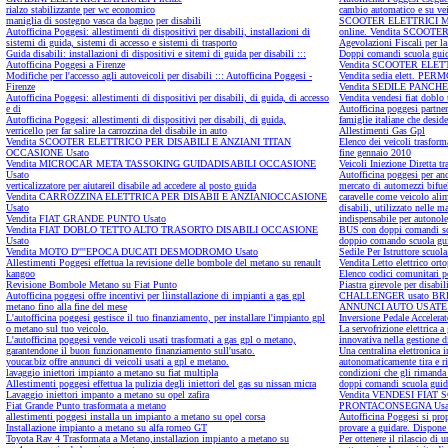
rialzo stabilizzante per wc economico
cambio automatico e su ve
maniglia di sostegno vasca da bagno per disabili
SCOOTER ELETTRICI MEDI
Autofficina Poggesi: allestimenti di dispositivi per disabili, installazioni di
online. Vendita SCOOT
sistemi di guida, sistemi di accesso e sistemi di trasporto
Agevolazioni Fiscali per la
Guida disabili: installazioni di dispositivi e sitemi di guida per disabili :::
Doppi comandi scuola gu
Autofficina Poggesi a Firenze
Vendita SCOOTER ELET
Modifiche per l'accesso agli autoveicoli per disabili ::: Autofficina Poggesi -
Vendita sedia elett. PE
Firenze
Vendita SEDILE PANCHE
Autofficina Poggesi: allestimenti di dispositivi per disabili, di guida, di accesso
Vendita vendesi fiat doblo 
e di
Autofficina poggesi partner
Autofficina Poggesi: allestimenti di dispositivi per disabili, di guida,
famiglie italiane che desid
verricello per far salire la carrozzina del disabile in auto
Allestimenti Gas Gpl
Vendita SCOOTER ELETTRICO PER DISABILI E ANZIANI TITAN
Elenco dei veicoli trasform
OCCASIONE Usato
fine gennaio 2010
Vendita MICROCAR META TASSOKING GUIDADISABILI OCCASIONE
Veicoli Iniezione Diretta t
Usato
Autofficina poggesi per and
verticalizzatore per aiutareil disabile ad accedere al posto guida
mercato di automezzi bifuel
Vendita CARROZZINA ELETTRICA PER DISABII E ANZIANIOCCASIONE
caravelle come veicolo alim
Usato
disabili, utilizzato nelle
Vendita FIAT GRANDE PUNTO Usato
indispensabile per autonole
Vendita FIAT DOBLO TETTO ALTO TRASORTO DISABILI OCCASIONE
BUS con doppi comandi s
Usato
doppio comando scuola gui
Vendita MOTO D''''EPOCA DUCATI DESMODROMO Usato
Sedile Per Istruttore scuol
Allestimenti Poggesi effettua la revisione delle bombole del metano su renault
Vendita Letto elettrico ort
kangoo
Elenco codici comunitari p
Revisione Bombole Metano su Fiat Punto
Piastra girevole per disabil
Autofficina poggesi offre incentivi per lìinstallazione di impianti a gas gpl
CHALLENGER usato BRESCIA
metano fino alla fine del mese
ANNUNCI AUTO USATE
L'autofficina poggesi gestisce il tuo finanziamento, per installare l'impianto gpl
Inversione Pedale Accelerat
o metano sul tuo veicolo.
La servofrizione elettrica 
L'autofficina poggesi vende veicoli usati trasformati a gas gpl o metano,
innovativa nella gestione d
garantendone il buon funzionamento finanziamento sull'usato.
Una centralina elettronica 
youcar.biz offre annunci di veicoli usati a gpl e metano.
autonomaticamente tira e ril
lavaggio iniettori impianto a metano su fiat multipla
condizioni che gli rimanda 
Allestimenti poggesi effettua la pulizia degli iniettori del gas su nissan micra
doppi comandi scuola guid
Lavaggio iniettori impanto a metano su opel zafira
Vendita VENDESI FIAT
Fiat Grande Punto trasformata a metano
PRONTACONSEGNA Usa
allestimenti poggesi installa un impianto a metano su opel corsa
Autofficina Poggesi si pro
Installazione impianto a metano su alfa romeo GT
provare a guidare. Dispone 
Toyota Rav 4 Trasformata a Metano,installazion impianto a metano su
Per ottenere il rilascio di u