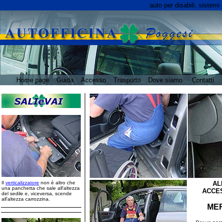
auto per disabili
, sistemi 
Home page
Guida
Accesso
Trasporto
Dove siamo
Contatti
Il
verticalizzatore
non è altro che
AL
una panchetta che sale all'altezza
ACCES
del sedile e, viceversa, scende
all'altezza carrozzina.
MER